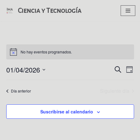
Ciencia y Tecnología
Saltar
al
contenido
No hay eventos programados.
01/04/2026
Nav
Navega
Buscar
Día
de
Seleccionar
de
vist
fecha.
Siguiente día
Día anterior
búsque
de
Eve
y
Suscribirse al calendario
vistas
de
Evento